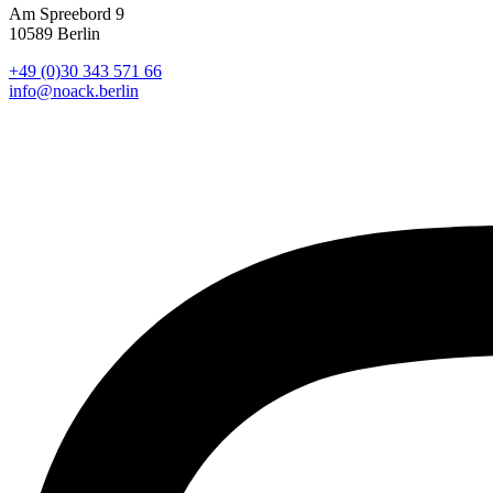
Am Spreebord 9
10589 Berlin
+49 (0)30 343 571 66
info@noack.berlin