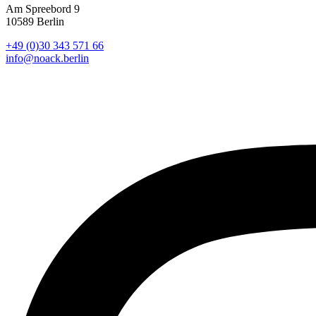
Am Spreebord 9
10589 Berlin
+49 (0)30 343 571 66
info@noack.berlin