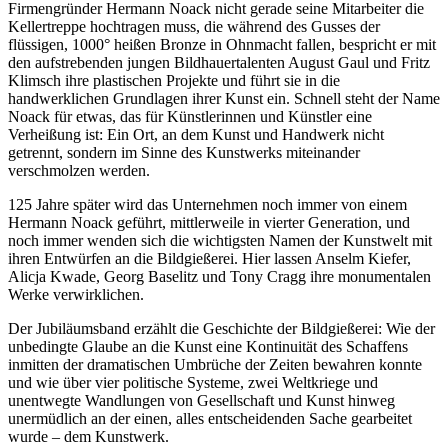
Firmengründer Hermann Noack nicht gerade seine Mitarbeiter die
Kellertreppe hochtragen muss, die während des Gusses der
flüssigen, 1000° heißen Bronze in Ohnmacht fallen, bespricht er mit
den aufstrebenden jungen Bildhauertalenten August Gaul und Fritz
Klimsch ihre plastischen Projekte und führt sie in die
handwerklichen Grundlagen ihrer Kunst ein. Schnell steht der Name
Noack für etwas, das für Künstlerinnen und Künstler eine
Verheißung ist: Ein Ort, an dem Kunst und Handwerk nicht
getrennt, sondern im Sinne des Kunstwerks miteinander
verschmolzen werden.
125 Jahre später wird das Unternehmen noch immer von einem
Hermann Noack geführt, mittlerweile in vierter Generation, und
noch immer wenden sich die wichtigsten Namen der Kunstwelt mit
ihren Entwürfen an die Bildgießerei. Hier lassen Anselm Kiefer,
Alicja Kwade, Georg Baselitz und Tony Cragg ihre monumentalen
Werke verwirklichen.
Der Jubiläumsband erzählt die Geschichte der Bildgießerei: Wie der
unbedingte Glaube an die Kunst eine Kontinuität des Schaffens
inmitten der dramatischen Umbrüche der Zeiten bewahren konnte
und wie über vier politische Systeme, zwei Weltkriege und
unentwegte Wandlungen von Gesellschaft und Kunst hinweg
unermüdlich an der einen, alles entscheidenden Sache gearbeitet
wurde – dem Kunstwerk.