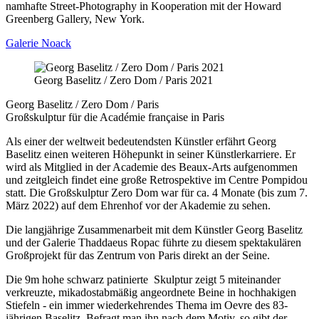
namhafte Street-Photography in Kooperation mit der Howard
Greenberg Gallery, New York.
Galerie Noack
Georg Baselitz / Zero Dom / Paris 2021
Georg Baselitz / Zero Dom / Paris
Großskulptur für die Académie française in Paris
Als einer der weltweit bedeutendsten Künstler erfährt Georg
Baselitz einen weiteren Höhepunkt in seiner Künstlerkarriere. Er
wird als Mitglied in der Academie des Beaux-Arts aufgenommen
und zeitgleich findet eine große Retrospektive im Centre Pompidou
statt. Die Großskulptur Zero Dom war für ca. 4 Monate (bis zum 7.
März 2022) auf dem Ehrenhof vor der Akademie zu sehen.
Die langjährige Zusammenarbeit mit dem Künstler Georg Baselitz
und der Galerie Thaddaeus Ropac führte zu diesem spektakulären
Großprojekt für das Zentrum von Paris direkt an der Seine.
Die 9m hohe schwarz patinierte Skulptur zeigt 5 miteinander
verkreuzte, mikadostabmäßig angeordnete Beine in hochhakigen
Stiefeln - ein immer wiederkehrendes Thema im Oevre des 83-
jährigen Baselitz. Befragt man ihn nach dem Motiv, so gibt der