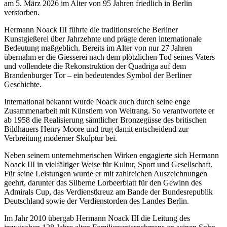
am 5. März 2026 im Alter von 95 Jahren friedlich in Berlin
verstorben.
Hermann Noack III führte die traditionsreiche Berliner
Kunstgießerei über Jahrzehnte und prägte deren internationale
Bedeutung maßgeblich. Bereits im Alter von nur 27 Jahren
übernahm er die Giesserei nach dem plötzlichen Tod seines Vaters
und vollendete die Rekonstruktion der Quadriga auf dem
Brandenburger Tor – ein bedeutendes Symbol der Berliner
Geschichte.
International bekannt wurde Noack auch durch seine enge
Zusammenarbeit mit Künstlern von Weltrang. So verantwortete er
ab 1958 die Realisierung sämtlicher Bronzegüsse des britischen
Bildhauers Henry Moore und trug damit entscheidend zur
Verbreitung moderner Skulptur bei.
Neben seinem unternehmerischen Wirken engagierte sich Hermann
Noack III in vielfältiger Weise für Kultur, Sport und Gesellschaft.
Für seine Leistungen wurde er mit zahlreichen Auszeichnungen
geehrt, darunter das Silberne Lorbeerblatt für den Gewinn des
Admirals Cup, das Verdienstkreuz am Bande der Bundesrepublik
Deutschland sowie der Verdienstorden des Landes Berlin.
Im Jahr 2010 übergab Hermann Noack III die Leitung des