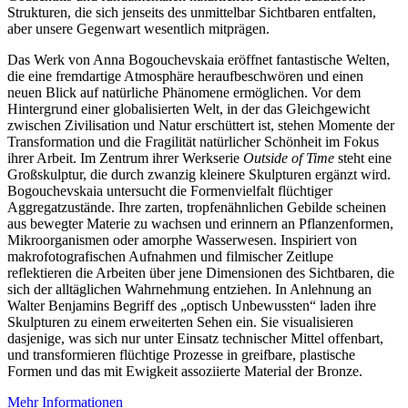
Strukturen, die sich jenseits des unmittelbar Sichtbaren entfalten,
aber unsere Gegenwart wesentlich mitprägen.
Das Werk von Anna Bogouchevskaia eröffnet fantastische Welten,
die eine fremdartige Atmosphäre heraufbeschwören und einen
neuen Blick auf natürliche Phänomene ermöglichen. Vor dem
Hintergrund einer globalisierten Welt, in der das Gleichgewicht
zwischen Zivilisation und Natur erschüttert ist, stehen Momente der
Transformation und die Fragilität natürlicher Schönheit im Fokus
ihrer Arbeit. Im Zentrum ihrer Werkserie
Outside of Time
steht eine
Großskulptur, die durch zwanzig kleinere Skulpturen ergänzt wird.
Bogouchevskaia untersucht die Formenvielfalt flüchtiger
Aggregatzustände. Ihre zarten, tropfenähnlichen Gebilde scheinen
aus bewegter Materie zu wachsen und erinnern an Pflanzenformen,
Mikroorganismen oder amorphe Wasserwesen. Inspiriert von
makrofotografischen Aufnahmen und filmischer Zeitlupe
reflektieren die Arbeiten über jene Dimensionen des Sichtbaren, die
sich der alltäglichen Wahrnehmung entziehen. In Anlehnung an
Walter Benjamins Begriff des „optisch Unbewussten“ laden ihre
Skulpturen zu einem erweiterten Sehen ein. Sie visualisieren
dasjenige, was sich nur unter Einsatz technischer Mittel offenbart,
und transformieren flüchtige Prozesse in greifbare, plastische
Formen und das mit Ewigkeit assoziierte Material der Bronze.
Mehr Informationen