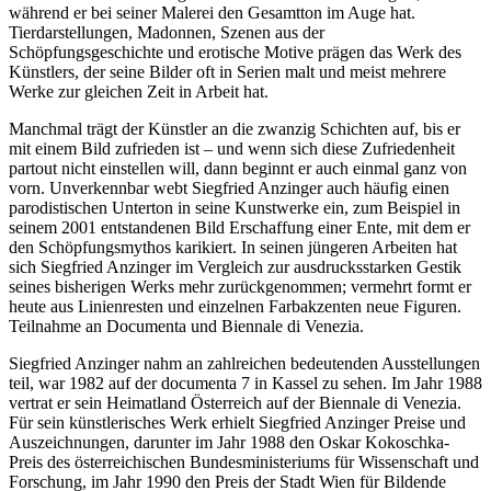
während er bei seiner Malerei den Gesamtton im Auge hat.
Tierdarstellungen, Madonnen, Szenen aus der
Schöpfungsgeschichte und erotische Motive prägen das Werk des
Künstlers, der seine Bilder oft in Serien malt und meist mehrere
Werke zur gleichen Zeit in Arbeit hat.
Manchmal trägt der Künstler an die zwanzig Schichten auf, bis er
mit einem Bild zufrieden ist – und wenn sich diese Zufriedenheit
partout nicht einstellen will, dann beginnt er auch einmal ganz von
vorn. Unverkennbar webt Siegfried Anzinger auch häufig einen
parodistischen Unterton in seine Kunstwerke ein, zum Beispiel in
seinem 2001 entstandenen Bild Erschaffung einer Ente, mit dem er
den Schöpfungsmythos karikiert. In seinen jüngeren Arbeiten hat
sich Siegfried Anzinger im Vergleich zur ausdrucksstarken Gestik
seines bisherigen Werks mehr zurückgenommen; vermehrt formt er
heute aus Linienresten und einzelnen Farbakzenten neue Figuren.
Teilnahme an Documenta und Biennale di Venezia.
Siegfried Anzinger nahm an zahlreichen bedeutenden Ausstellungen
teil, war 1982 auf der documenta 7 in Kassel zu sehen. Im Jahr 1988
vertrat er sein Heimatland Österreich auf der Biennale di Venezia.
Für sein künstlerisches Werk erhielt Siegfried Anzinger Preise und
Auszeichnungen, darunter im Jahr 1988 den Oskar Kokoschka-
Preis des österreichischen Bundesministeriums für Wissenschaft und
Forschung, im Jahr 1990 den Preis der Stadt Wien für Bildende