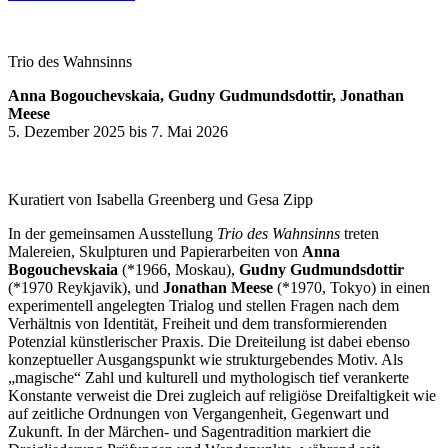
Trio des Wahnsinns
Anna Bogouchevskaia, Gudny Gudmundsdottir, Jonathan
Meese
5. Dezember 2025 bis 7. Mai 2026
Kuratiert von Isabella Greenberg und Gesa Zipp
In der gemeinsamen Ausstellung
Trio des Wahnsinns
treten
Malereien, Skulpturen und Papierarbeiten von
Anna
Bogouchevskaia
(*1966, Moskau),
Gudny Gudmundsdottir
(*1970 Reykjavik), und
Jonathan Meese
(*1970, Tokyo) in einen
experimentell angelegten Trialog und stellen Fragen nach dem
Verhältnis von Identität, Freiheit und dem transformierenden
Potenzial künstlerischer Praxis. Die Dreiteilung ist dabei ebenso
konzeptueller Ausgangspunkt wie strukturgebendes Motiv. Als
„magische“ Zahl und kulturell und mythologisch tief verankerte
Konstante verweist die Drei zugleich auf religiöse Dreifaltigkeit wie
auf zeitliche Ordnungen von Vergangenheit, Gegenwart und
Zukunft. In der Märchen- und Sagentradition markiert die