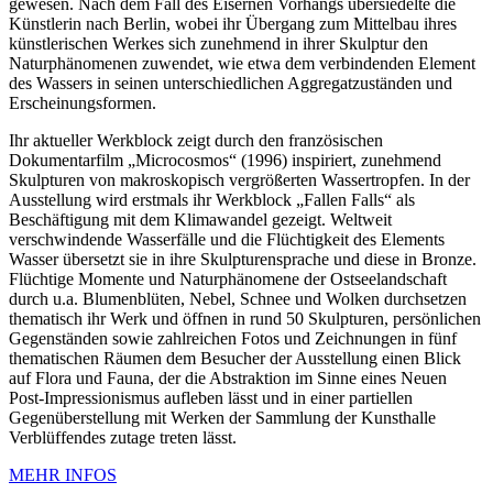
gewesen. Nach dem Fall des Eisernen Vorhangs übersiedelte die
Künstlerin nach Berlin, wobei ihr Übergang zum Mittelbau ihres
künstlerischen Werkes sich zunehmend in ihrer Skulptur den
Naturphänomenen zuwendet, wie etwa dem verbindenden Element
des Wassers in seinen unterschiedlichen Aggregatzuständen und
Erscheinungsformen.
Ihr aktueller Werkblock zeigt durch den französischen
Dokumentarfilm „Microcosmos“ (1996) inspiriert, zunehmend
Skulpturen von makroskopisch vergrößerten Wassertropfen. In der
Ausstellung wird erstmals ihr Werkblock „Fallen Falls“ als
Beschäftigung mit dem Klimawandel gezeigt. Weltweit
verschwindende Wasserfälle und die Flüchtigkeit des Elements
Wasser übersetzt sie in ihre Skulpturensprache und diese in Bronze.
Flüchtige Momente und Naturphänomene der Ostseelandschaft
durch u.a. Blumenblüten, Nebel, Schnee und Wolken durchsetzen
thematisch ihr Werk und öffnen in rund 50 Skulpturen, persönlichen
Gegenständen sowie zahlreichen Fotos und Zeichnungen in fünf
thematischen Räumen dem Besucher der Ausstellung einen Blick
auf Flora und Fauna, der die Abstraktion im Sinne eines Neuen
Post-Impressionismus aufleben lässt und in einer partiellen
Gegenüberstellung mit Werken der Sammlung der Kunsthalle
Verblüffendes zutage treten lässt.
MEHR INFOS