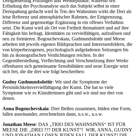
Dreigliederung Prüfungen und Wendepunkte, während seit
Erfindung der Psychoanalyse auch das Subjekt selbst in einer
Dreispaltung gedacht wird In Trio des Wahnsinns wirkt die Drei als
leise Referenz und atmosphärischer Rahmen, der Entgrenzung,
Differenz und gegenseitige Ergänzung in ein offenes Verhältnis
setzt. Die Kunst wird als Ort von Freiheit thematisiert und auf ihre
Fähigkeit hin befragt, Identitäten zu vervielfältigen, aufzulösen und
neu zu formieren. Bogouchevskaia, Gudmundsdottir und Meese
arbeiten mit jeweils eigenen Bildsprachen und Interessenfeldern, die
von körperbezogenen, psychologisch aufgeladenen Setzungen bis
hin zu ikonografischen Verdichtungen reichen. In der
Gegenüberstellung, Verflechtung und Verschmelzung ihrer Werke
offenbaren sich gemeinsame Sensibilitäten und neue Energie setzt
sich frei, die die drei wie folgt beschreiben:
Gudny Gudmundsdottir
: Wir sind die Symptome der
Persönlichkeitsvervielfältigung der Kunst. Die hat so viele
Symptome wie es Künstlerinnen gibt und wir sind nur drei von
denen.
Anna Bogouchevskaia
: Drei fließen zusammen, bilden eine Form,
fallen auseinander, zerschmelzen dann, u.s.w., u.s.w.
Jonathan Meese
: DAS „TRIO DES WAHNSINNS“ IST FÜR
MEESE DIE „DREI ??? DER KUNST“! WIR, ANNA, GUDNY
UND JONATHAN LÖSEN JEDEN FALL DER KUNST! DIE