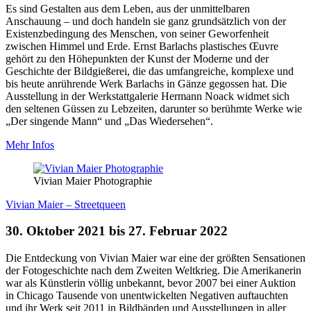
Es sind Gestalten aus dem Leben, aus der unmittelbaren
Anschauung – und doch handeln sie ganz grundsätzlich von der
Existenzbedingung des Menschen, von seiner Geworfenheit
zwischen Himmel und Erde. Ernst Barlachs plastisches Œuvre
gehört zu den Höhepunkten der Kunst der Moderne und der
Geschichte der Bildgießerei, die das umfangreiche, komplexe und
bis heute anrührende Werk Barlachs in Gänze gegossen hat. Die
Ausstellung in der Werkstattgalerie Hermann Noack widmet sich
den seltenen Güssen zu Lebzeiten, darunter so berühmte Werke wie
„Der singende Mann“ und „Das Wiedersehen“.
Mehr Infos
Vivian Maier Photographie
Vivian Maier – Streetqueen
30. Oktober 2021 bis 27. Februar 2022
Die Entdeckung von Vivian Maier war eine der größten Sensationen
der Fotogeschichte nach dem Zweiten Weltkrieg. Die Amerikanerin
war als Künstlerin völlig unbekannt, bevor 2007 bei einer Auktion
in Chicago Tausende von unentwickelten Negativen auftauchten
und ihr Werk seit 2011 in Bildbänden und Ausstellungen in aller