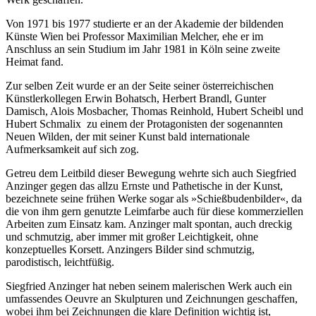
Von 1971 bis 1977 studierte er an der Akademie der bildenden
Künste Wien bei Professor Maximilian Melcher, ehe er im
Anschluss an sein Studium im Jahr 1981 in Köln seine zweite
Heimat fand.
Zur selben Zeit wurde er an der Seite seiner österreichischen
Künstlerkollegen Erwin Bohatsch, Herbert Brandl, Gunter
Damisch, Alois Mosbacher, Thomas Reinhold, Hubert Scheibl und
Hubert Schmalix zu einem der Protagonisten der sogenannten
Neuen Wilden, der mit seiner Kunst bald internationale
Aufmerksamkeit auf sich zog.
Getreu dem Leitbild dieser Bewegung wehrte sich auch Siegfried
Anzinger gegen das allzu Ernste und Pathetische in der Kunst,
bezeichnete seine frühen Werke sogar als »Schießbudenbilder«, da
die von ihm gern genutzte Leimfarbe auch für diese kommerziellen
Arbeiten zum Einsatz kam. Anzinger malt spontan, auch dreckig
und schmutzig, aber immer mit großer Leichtigkeit, ohne
konzeptuelles Korsett. Anzingers Bilder sind schmutzig,
parodistisch, leichtfüßig.
Siegfried Anzinger hat neben seinem malerischen Werk auch ein
umfassendes Oeuvre an Skulpturen und Zeichnungen geschaffen,
wobei ihm bei Zeichnungen die klare Definition wichtig ist,