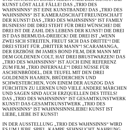
KUNST LÖST ALLE FÄLLE! DAS „TRIO DES
WAHNSINNS“ IST EINE KUNSTBANDE! DAS „TRIO DES
WAHNSINNS“ IST KAMERADSCHAFT/FREUNDSCHAFT
DER KUNST! DAS „TRIO DES WAHNSINNS“ IST FAMILY
BUSINESS! DIE DREI STEHT FÜR DREI WÜNSCHE! DIE
DREI IST DIE ZAHL DES LEBENS DER KUNST! DIE DREI
IST DAS BERMUDA-DREIECK! DIE DREI IST „WENN
ZWEI SICH STREITEN, FREUT SICH DAS DRITTE“! DIE
DREI STEHT FÜR „DRITTER MANN“! SCARAMANGA,
DER ERZBÖSE IM JAMES BOND FILM, DER MANN MIT
DEM GOLDENEN COLT, HAT DREI BRUSTWARZEN! DAS
„TRIO DES WAHNSINNS“ IST AUCH EINE REFERENZ
ZUM FILM „TRIO INFERNALE“! DREI NÜSSE FÜR
ASCHENBRÖDEL, DER TEUFEL MIT DEN DREI
GOLDENEN HAAREN, BRÜDERCHEN UND
SCHWESTERCHEN, VON EINEM DER AUSZOG DAS
FÜRCHTEN ZU LERNEN UND VIELE ANDERE MÄRCHEN
UND SAGEN SIND AUCH ERZQUELLEN DES TITELS!
DAS „TRIO DES WAHNSINNS“ IST GESAMTKUNSTWERK
KUNST! DAS GESAMTKUNSTWERK „TRIO DES
WAHNSINNS“ IST WAHNNSINNSLIEBE! KUNST IST
LIEBE, LIEBE IST KUNST!
IN DER AUSSTELLUNG „TRIO DES WAHNSINNS“ WIRD
ES UM LIEBE, SPIEL, KAMPF, SEHNSUCHT, NAHRUNG,