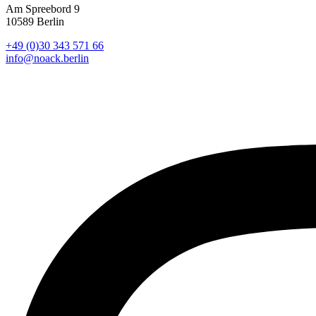
Am Spreebord 9
10589 Berlin
+49 (0)30 343 571 66
info@noack.berlin