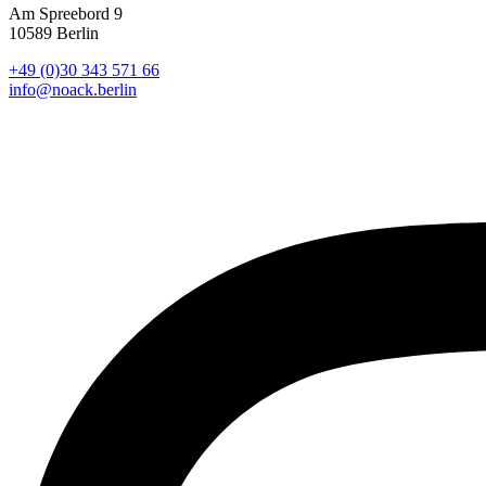
Am Spreebord 9
10589 Berlin
+49 (0)30 343 571 66
info@noack.berlin