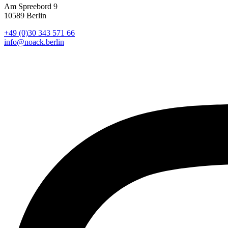
Am Spreebord 9
10589 Berlin
+49 (0)30 343 571 66
info@noack.berlin