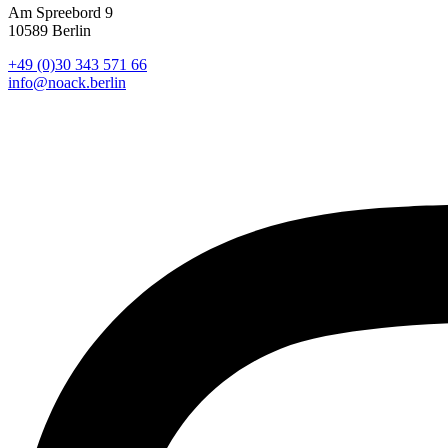
Am Spreebord 9
10589 Berlin
+49 (0)30 343 571 66
info@noack.berlin