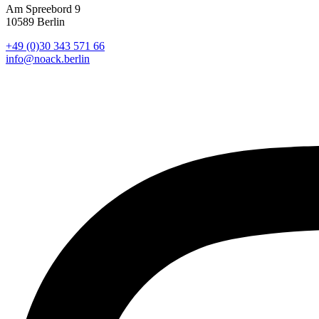
Am Spreebord 9
10589 Berlin
+49 (0)30 343 571 66
info@noack.berlin