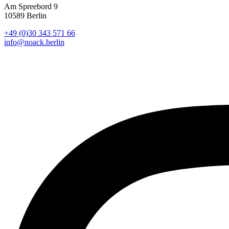
Am Spreebord 9
10589 Berlin
+49 (0)30 343 571 66
info@noack.berlin