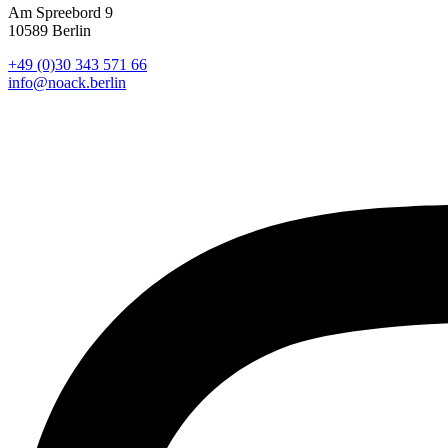
Am Spreebord 9
10589 Berlin
+49 (0)30 343 571 66
info@noack.berlin