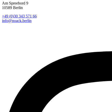
Am Spreebord 9
10589 Berlin
+49 (0)30 343 571 66
info@noack.berlin