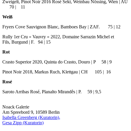
Zweigelt, Pinot Noir 2016 Rosé Sekt, Weinbau Nössing, Wien | AU
70 | 11
Weiß
Fryers Cove Sauvignon Blanc, Bamboes Bay | ZAF. 75 | 12
Rully 1er Cru « Vauvry » 2022, Domaine Sarrazin Michel et
Fils, Burgund | F. 94 | 15
Rot
Crasto Superior 2020, Quinta do Crasto, Douro | P 58 | 9
Pinot Noir 2018, Markus Ruch, Klettgau | CH 105 | 16
Rosé
Saroto Arribas Rosé, Planalto Mirandês | P. 59 | 9,5
Noack Galerie
Am Spreebord 9, 10589 Berlin
Isabella Greenberg (Kuratorin),
Gesa Zipp (Kuratorin)