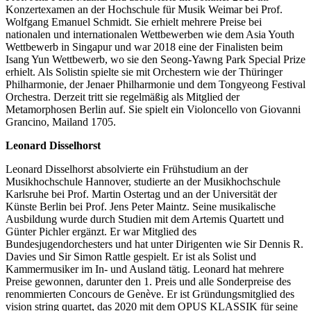
Konzertexamen an der Hochschule für Musik Weimar bei Prof.
Wolfgang Emanuel Schmidt. Sie erhielt mehrere Preise bei
nationalen und internationalen Wettbewerben wie dem Asia Youth
Wettbewerb in Singapur und war 2018 eine der Finalisten beim
Isang Yun Wettbewerb, wo sie den Seong-Yawng Park Special Prize
erhielt. Als Solistin spielte sie mit Orchestern wie der Thüringer
Philharmonie, der Jenaer Philharmonie und dem Tongyeong Festival
Orchestra. Derzeit tritt sie regelmäßig als Mitglied der
Metamorphosen Berlin auf. Sie spielt ein Violoncello von Giovanni
Grancino, Mailand 1705.
Leonard Disselhorst
Leonard Disselhorst absolvierte ein Frühstudium an der
Musikhochschule Hannover, studierte an der Musikhochschule
Karlsruhe bei Prof. Martin Ostertag und an der Universität der
Künste Berlin bei Prof. Jens Peter Maintz. Seine musikalische
Ausbildung wurde durch Studien mit dem Artemis Quartett und
Günter Pichler ergänzt. Er war Mitglied des
Bundesjugendorchesters und hat unter Dirigenten wie Sir Dennis R.
Davies und Sir Simon Rattle gespielt. Er ist als Solist und
Kammermusiker im In- und Ausland tätig. Leonard hat mehrere
Preise gewonnen, darunter den 1. Preis und alle Sonderpreise des
renommierten Concours de Genève. Er ist Gründungsmitglied des
vision string quartet, das 2020 mit dem OPUS KLASSIK für seine