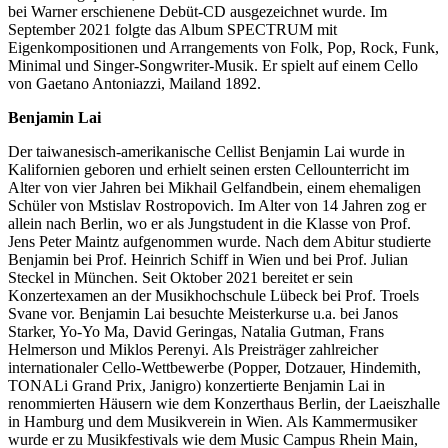
bei Warner erschienene Debüt-CD ausgezeichnet wurde. Im
September 2021 folgte das Album SPECTRUM mit
Eigenkompositionen und Arrangements von Folk, Pop, Rock, Funk,
Minimal und Singer-Songwriter-Musik. Er spielt auf einem Cello
von Gaetano Antoniazzi, Mailand 1892.
Benjamin Lai
Der taiwanesisch-amerikanische Cellist Benjamin Lai wurde in
Kalifornien geboren und erhielt seinen ersten Cellounterricht im
Alter von vier Jahren bei Mikhail Gelfandbein, einem ehemaligen
Schüler von Mstislav Rostropovich. Im Alter von 14 Jahren zog er
allein nach Berlin, wo er als Jungstudent in die Klasse von Prof.
Jens Peter Maintz aufgenommen wurde. Nach dem Abitur studierte
Benjamin bei Prof. Heinrich Schiff in Wien und bei Prof. Julian
Steckel in München. Seit Oktober 2021 bereitet er sein
Konzertexamen an der Musikhochschule Lübeck bei Prof. Troels
Svane vor. Benjamin Lai besuchte Meisterkurse u.a. bei Janos
Starker, Yo-Yo Ma, David Geringas, Natalia Gutman, Frans
Helmerson und Miklos Perenyi. Als Preisträger zahlreicher
internationaler Cello-Wettbewerbe (Popper, Dotzauer, Hindemith,
TONALi Grand Prix, Janigro) konzertierte Benjamin Lai in
renommierten Häusern wie dem Konzerthaus Berlin, der Laeiszhalle
in Hamburg und dem Musikverein in Wien. Als Kammermusiker
wurde er zu Musikfestivals wie dem Music Campus Rhein Main,