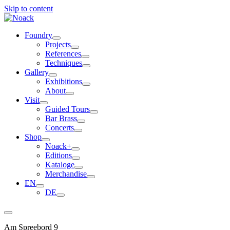
Skip to content
Foundry
Projects
References
Techniques
Gallery
Exhibitions
About
Visit
Guided Tours
Bar Brass
Concerts
Shop
Noack+
Editions
Kataloge
Merchandise
EN
DE
Am Spreebord 9